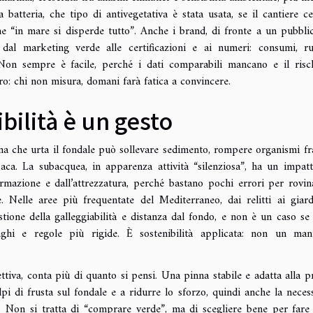
batteria, che tipo di antivegetativa è stata usata, se il cantiere cer
 che “in mare si disperde tutto”. Anche i brand, di fronte a un pubbli
dal marketing verde alle certificazioni e ai numeri: consumi, r
. Non sempre è facile, perché i dati comparabili mancano e il risc
ro: chi non misura, domani farà fatica a convincere.
bilità è un gesto
na che urta il fondale può sollevare sedimento, rompere organismi fra
aca. La subacquea, in apparenza attività “silenziosa”, ha un impat
mazione e dall’attrezzatura, perché bastano pochi errori per rovin
 Nelle aree più frequentate del Mediterraneo, dai relitti ai giard
estione della galleggiabilità e distanza dal fondo, e non è un caso se
ghi e regole più rigide. È sostenibilità applicata: non un mani
ettiva, conta più di quanto si pensi. Una pinna stabile e adatta alla p
lpi di frusta sul fondale e a ridurre lo sforzo, quindi anche la necess
. Non si tratta di “comprare verde”, ma di scegliere bene per far