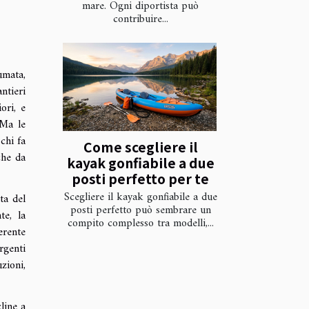
mare. Ogni diportista può
contribuire...
umata,
ntieri
ori, e
 Ma le
chi fa
Come scegliere il
che da
kayak gonfiabile a due
posti perfetto per te
Scegliere il kayak gonfiabile a due
ta del
posti perfetto può sembrare un
te, la
compito complesso tra modelli,...
erente
rgenti
zioni,
line a