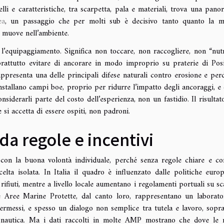
i e caratteristiche, tra scarpetta, pala e materiali, trova una pano
ea
, un passaggio che per molti sub è decisivo tanto quanto la 
i muove nell’ambiente.
n l’equipaggiamento. Significa non toccare, non raccogliere, non “nutr
oprattutto evitare di ancorare in modo improprio su praterie di Pos
presenta una delle principali difese naturali contro erosione e perd
nstallano campi boe, proprio per ridurre l’impatto degli ancoraggi, e 
iderarli parte del costo dell’esperienza, non un fastidio. Il risultat
e si accetta di essere ospiti, non padroni.
da regole e incentivi
 con la buona volontà individuale, perché senza regole chiare e con
elta isolata. In Italia il quadro è influenzato dalle politiche euro
 rifiuti, mentre a livello locale aumentano i regolamenti portuali su sca
Le Aree Marine Protette, dal canto loro, rappresentano un laborato
 permessi, e spesso un dialogo non semplice tra tutela e lavoro, sopra
 nautica. Ma i dati raccolti in molte AMP mostrano che dove le 