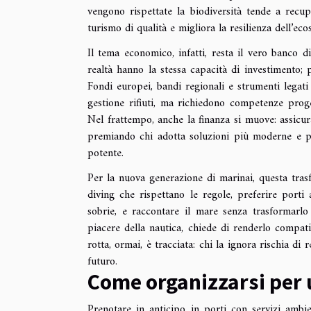
vengono rispettate la biodiversità tende a recu
turismo di qualità e migliora la resilienza dell’eco
Il tema economico, infatti, resta il vero banco d
realtà hanno la stessa capacità di investimento; p
Fondi europei, bandi regionali e strumenti legati
gestione rifiuti, ma richiedono competenze proge
Nel frattempo, anche la finanza si muove: assicur
premiando chi adotta soluzioni più moderne e pe
potente.
Per la nuova generazione di marinai, questa trasf
diving che rispettano le regole, preferire porti 
sobrie, e raccontare il mare senza trasformarlo 
piacere della nautica, chiede di renderlo compa
rotta, ormai, è tracciata: chi la ignora rischia 
futuro.
Come organizzarsi per 
Prenotare in anticipo in porti con servizi ambien