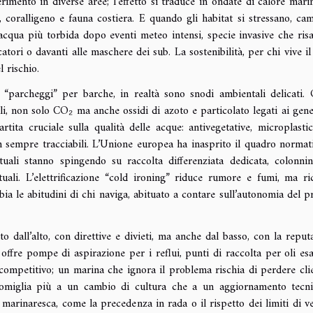
rimento in diverse aree; l’effetto si traduce in ondate di calore mari
 coralligeno e fauna costiera. E quando gli habitat si stressano, ca
, acqua più torbida dopo eventi meteo intensi, specie invasive che ris
catori o davanti alle maschere dei sub. La sostenibilità, per chi vive il
l rischio.
i “parcheggi” per barche, in realtà sono snodi ambientali delicati. 
li, non solo CO₂ ma anche ossidi di azoto e particolato legati ai gene
tita cruciale sulla qualità delle acque: antivegetative, microplasti
on sempre tracciabili. L’Unione europea ha inasprito il quadro normat
rtuali stanno spingendo su raccolta differenziata dedicata, colonni
uali. L’elettrificazione “cold ironing” riduce rumore e fumi, ma ri
ia le abitudini di chi naviga, abituato a contare sull’autonomia del p
o dall’alto, con direttive e divieti, ma anche dal basso, con la reput
ffre pompe di aspirazione per i reflui, punti di raccolta per oli esa
competitivo; un marina che ignora il problema rischia di perdere clie
somiglia più a un cambio di cultura che a un aggiornamento tecni
 marinaresca, come la precedenza in rada o il rispetto dei limiti di ve