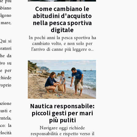
ne più
mbiano
Come cambiano le
abitudini d'acquisto
algono
nella pesca sportiva
 mare,
digitale
In pochi anni la pesca sportiva ha
Qui si
cambiato volto, e non solo per
ratori
l’arrivo di canne più leggere o...
che da
ivo su
ne per
chiede
roprio
azione
Nautica responsabile:
usti e
piccoli gesti per mari
ntela,
più puliti
co: la
Navigare oggi richiede
locità
responsabilità e rispetto verso il