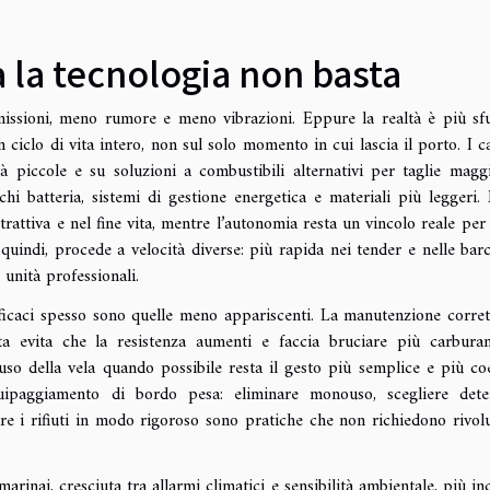
 la tecnologia non basta
ssioni, meno rumore e meno vibrazioni. Eppure la realtà è più sf
n ciclo di vita intero, non sul solo momento in cui lascia il porto. I ca
tà piccole e su soluzioni a combustibili alternativi per taglie maggi
hi batteria, sistemi di gestione energetica e materiali più leggeri.
trattiva e nel fine vita, mentre l’autonomia resta un vincolo reale per 
 quindi, procede a velocità diverse: più rapida nei tender e nelle bar
 unità professionali.
fficaci spesso sono quelle meno appariscenti. La manutenzione corret
a evita che la resistenza aumenti e faccia bruciare più carburan
 l’uso della vela quando possibile resta il gesto più semplice e più co
quipaggiamento di bordo pesa: eliminare monouso, scegliere dete
ire i rifiuti in modo rigoroso sono pratiche che non richiedono rivolu
rinai, cresciuta tra allarmi climatici e sensibilità ambientale, più inc