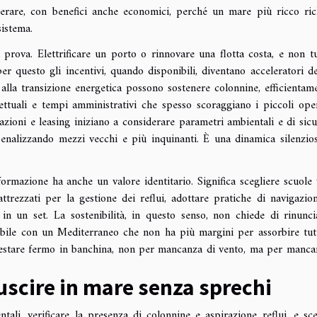
perare, con benefici anche economici, perché un mare più ricco ri
sistema.
i prova. Elettrificare un porto o rinnovare una flotta costa, e non tu
er questo gli incentivi, quando disponibili, diventano acceleratori dec
 alla transizione energetica possono sostenere colonnine, efficientam
ttuali e tempi amministrativi che spesso scoraggiano i piccoli oper
azioni e leasing iniziano a considerare parametri ambientali e di sicu
nalizzando mezzi vecchi e più inquinanti. È una dinamica silenzio
ormazione ha anche un valore identitario. Significa scegliere scuole 
attrezzati per la gestione dei reflui, adottare pratiche di navigazio
in un set. La sostenibilità, in questo senso, non chiede di rinunci
tibile con un Mediterraneo che non ha più margini per assorbire tut
di restare fermo in banchina, non per mancanza di vento, ma per manca
uscire in mare senza sprechi
tali, verificare la presenza di colonnine e aspirazione reflui, e sce