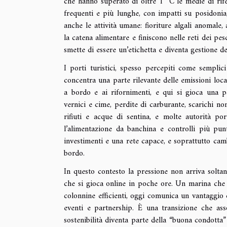
che hanno superato di oltre 1 °C le medie di rife
frequenti e più lunghe, con impatti su posidonia,
anche le attività umane: fioriture algali anomale
la catena alimentare e finiscono nelle reti dei pes
smette di essere un’etichetta e diventa gestione de
I porti turistici, spesso percepiti come semplic
concentra una parte rilevante delle emissioni loca
a bordo e ai rifornimenti, e qui si gioca una par
vernici e cime, perdite di carburante, scarichi n
rifiuti e acque di sentina, e molte autorità po
l’alimentazione da banchina e controlli più punt
investimenti e una rete capace, e soprattutto camb
bordo.
In questo contesto la pressione non arriva soltant
che si gioca online in poche ore. Un marina che o
colonnine efficienti, oggi comunica un vantaggio 
eventi e partnership. È una transizione che as
sostenibilità diventa parte della “buona condotta”