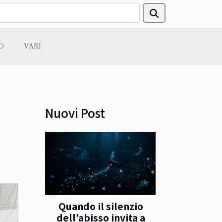
O
VARI
Nuovi Post
Quando il silenzio
dell’abisso invita a