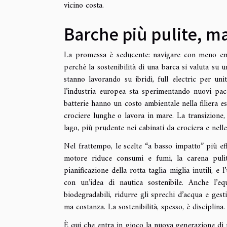
vicino costa.
Barche più pulite, ma
La promessa è seducente: navigare con meno emi
perché la sostenibilità di una barca si valuta su u
stanno lavorando su ibridi, full electric per uni
l’industria europea sta sperimentando nuovi pacc
batterie hanno un costo ambientale nella filiera es
crociere lunghe o lavora in mare. La transizione,
lago, più prudente nei cabinati da crociera e nelle
Nel frattempo, le scelte “a basso impatto” più e
motore riduce consumi e fumi, la carena pulit
pianificazione della rotta taglia miglia inutili, e
con un’idea di nautica sostenibile. Anche l’e
biodegradabili, ridurre gli sprechi d’acqua e gest
ma costanza. La sostenibilità, spesso, è disciplina.
È qui che entra in gioco la nuova generazione di ma