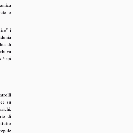
ramica
muta o
ire” i
idonia
ita di
chi va
o è un
trolli
pee su
richi,
rio di
ttutto
regole