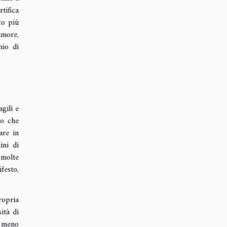
tifica
co più
umore,
hio di
gili e
to che
are in
ini di
 molte
festo,
ropria
ità di
e meno