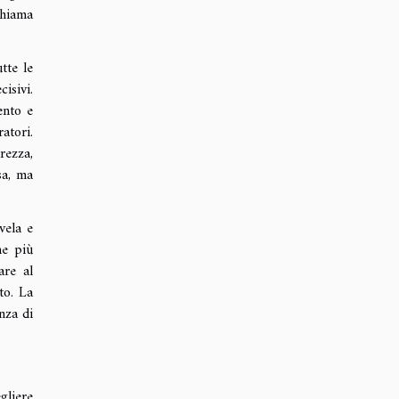
chiama
tte le
isivi.
ento e
atori.
rezza,
sa, ma
vela e
ne più
are al
to. La
nza di
gliere