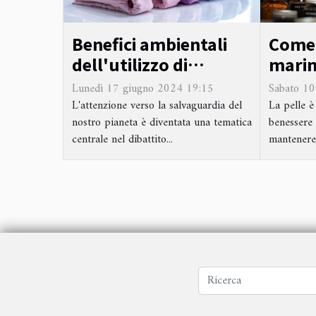
Come 
Benefici ambientali
marin
dell'utilizzo di
può m
cuffiette chirurgiche
Sabato 10
Lunedì 17 giugno 2024 19:15
l'elas
riutilizzabili in cotone
La pelle è
L'attenzione verso la salvaguardia del
benessere 
nostro pianeta è diventata una tematica
tonici
mantenere l
centrale nel dibattito...