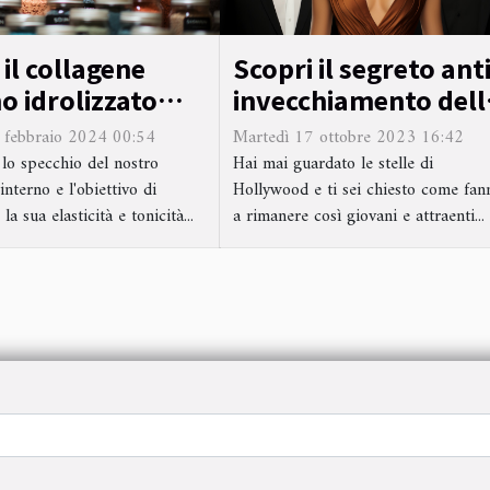
il collagene
Scopri il segreto anti
o idrolizzato
invecchiamento dell
igliorare
stelle di Hollywood
 febbraio 2024 00:54
Martedì 17 ottobre 2023 16:42
ticità e la
 lo specchio del nostro
Hai mai guardato le stelle di
interno e l'obiettivo di
Hollywood e ti sei chiesto come fan
tà della pelle
a sua elasticità e tonicità...
a rimanere così giovani e attraenti...