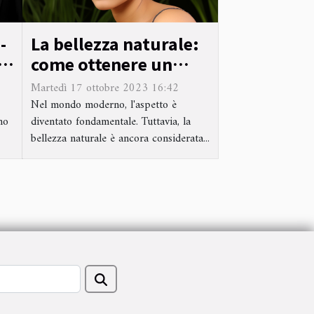
-
La bellezza naturale:
e
come ottenere un
colorito sano senza
Martedì 17 ottobre 2023 16:42
trucco
Nel mondo moderno, l'aspetto è
no
diventato fondamentale. Tuttavia, la
bellezza naturale è ancora considerata...