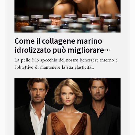
Come il collagene marino
idrolizzato può migliorare
l'elasticità e la tonicità della
La pelle è lo specchio del nostro benessere interno e
pelle
l'obiettivo di mantenere la sua elasticità...